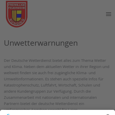
Zum Hauptinhalt springen
Unwetterwarnungen
Der Deutsche Wetterdienst bietet alles zum Thema Wetter
und Klima. Neben dem aktuellen Wetter in ihrer Region und
weltweit finden sie auch frei zugängliche Klima- und
Umweltinformationen. Es stehen auch spezielle Infos für
Katastrophenschutz, Luftfahrt, Wirtschaft, Schulen und
andere Kundengruppen zur Verfügung. Durch die
Zusammenarbeit mit nationalen und internationalen
Partnern bietet der deutsche Wetterdienst ein
umfangreiches Angebon sowohl für Laien,