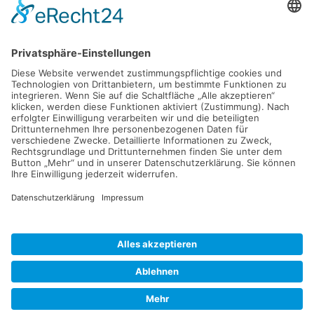
Hobbymeteorologen und Profis.
Mehr Informationen gibts unter:
www.dwd.de
Schulstraße 2a, 93486 Runding
hubert.scheubeck@ffw-runding.de
KONTAKT
|
DATENSCHUTZERKLÄRUNG
|
IMPRESSUM