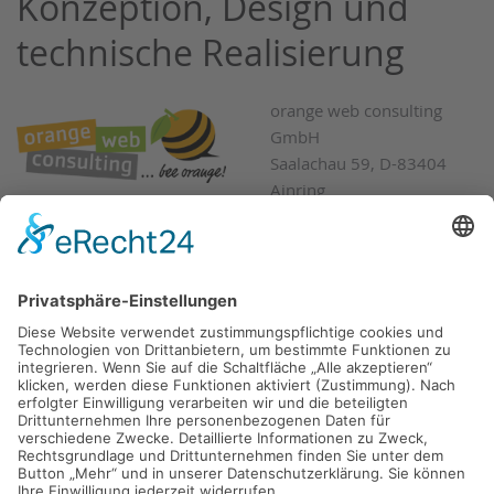
Konzeption, Design und
technische Realisierung
orange web consulting
GmbH
Saalachau 59, D-83404
Ainring
Tel. +49 (08654) 607429,
Fax: +49 (08654) 607430
Mail:
info@owc-online.de
, Internet:
www.owc-online.de